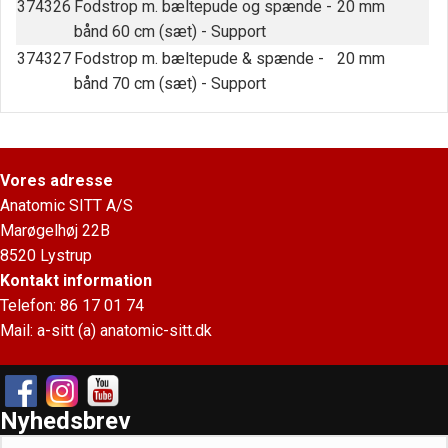
374326
Fodstrop m. bæltepude og spænde -
20 mm
bånd 60 cm (sæt) - Support
374327
Fodstrop m. bæltepude & spænde -
20 mm
bånd 70 cm (sæt) - Support
Vores adresse
Anatomic SITT A/S
Marøgelhøj 22B
8520 Lystrup
Kontakt information
Telefon: 86 17 01 74
Mail:
a-sitt (a) anatomic-sitt.dk
Nyhedsbrev
D